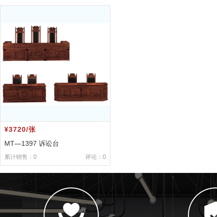
¥3720/张
MT—1397 诉讼台
累计销售：0
评论：0